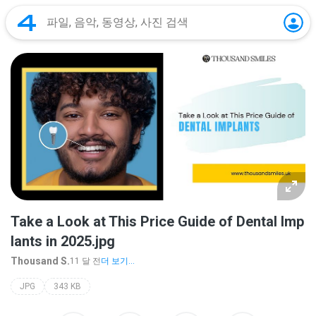
Take a Look at This Price Guide of Dental Imp
lants in 2025.jpg
Thousand S.
11 달 전
더 보기...
JPG
343 KB