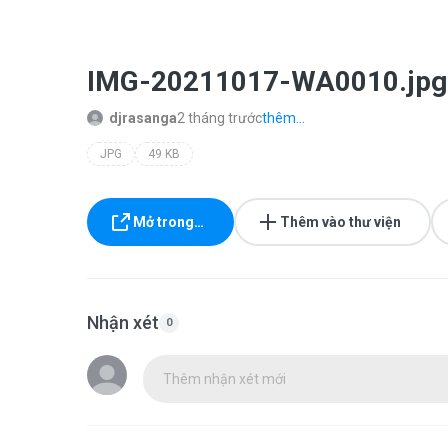
IMG-20211017-WA0010.jpg
djrasanga
2 tháng trước
thêm...
JPG
49 KB
Mở trong…
Thêm vào thư viện
Nhận xét
0
Thêm nhận xét mới