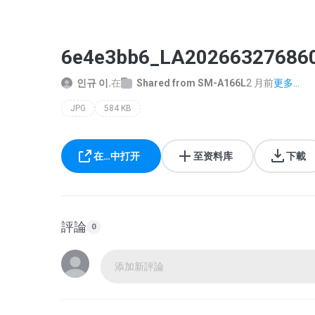
6e4e3bb6_LA202663276860
인규 이.
在
Shared from SM-A166L
2 月前
更多...
JPG
584 KB
在…中打开
至资料库
下載
評論
0
添加新評論