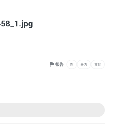
58_1.jpg
报告
性
暴力
其他