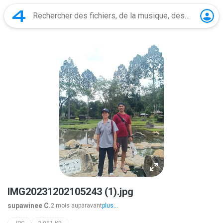
IMG20231202105243 (1).jpg
supawinee C.
2 mois auparavant
plus...