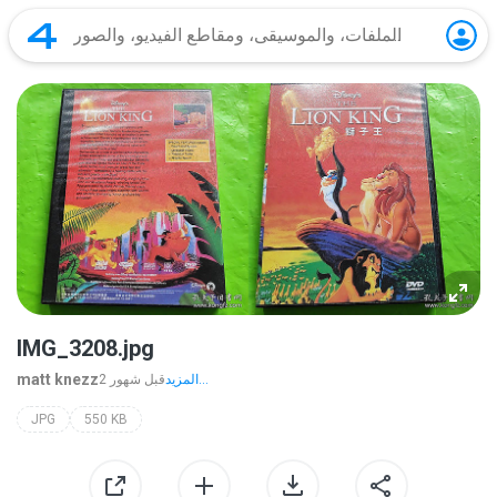
IMG_3208.jpg
matt knezz
المزيد...
2 قبل شهور
JPG
550 KB