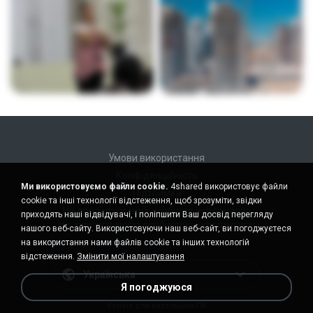
Умови використання
Конфіденційність
Ми використовуємо файли cookie.
4shared використовує файли
Підтримка
cookie та інші технології відстеження, щоб зрозуміти, звідки
Не продавати мою особисту інформацію
приходять наші відвідувачі, і поліпшити Ваш досвід перегляду
Не ділитися моєю особистою інформацією
нашого веб-сайту. Використовуючи наш веб-сайт, ви погоджуєтеся
на використання нами файлів cookie та інших технологій
відстеження.
Змінити мої налаштування
Українська
Я погоджуюся
Версія для настільних ПК