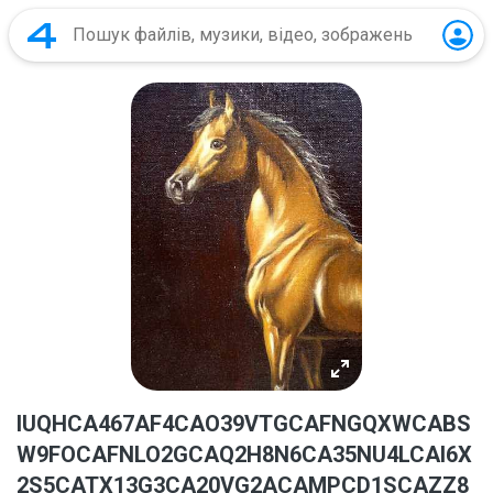
IUQHCA467AF4CAO39VTGCAFNGQXWCABS
W9FOCAFNLO2GCAQ2H8N6CA35NU4LCAI6X
2S5CATX13G3CA20VG2ACAMPCD1SCAZZ8