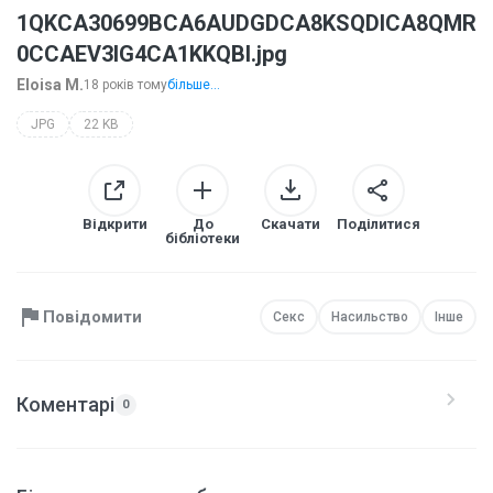
1QKCA30699BCA6AUDGDCA8KSQDICA8QMR
0CCAEV3IG4CA1KKQBI.jpg
Eloisa M.
18 років тому
більше...
JPG
22 KB
Відкрити
До
Скачати
Поділитися
бібліотеки
Повідомити
Секс
Насильство
Інше
Коментарі
0