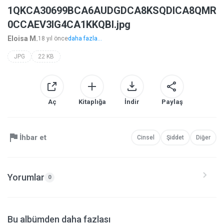
1QKCA30699BCA6AUDGDCA8KSQDICA8QMR
0CCAEV3IG4CA1KKQBI.jpg
Eloisa M.
18 yıl önce
daha fazla...
JPG
22 KB
Aç
Kitaplığa
İndir
Paylaş
İhbar et
Cinsel
Şiddet
Diğer
Yorumlar
0
Bu albümden daha fazlası