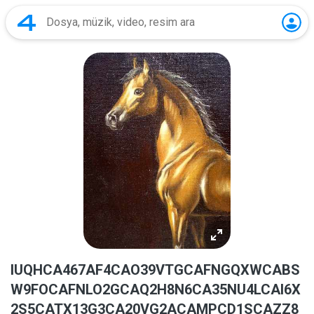
IUQHCA467AF4CAO39VTGCAFNGQXWCABS
W9FOCAFNLO2GCAQ2H8N6CA35NU4LCAI6X
2S5CATX13G3CA20VG2ACAMPCD1SCAZZ8