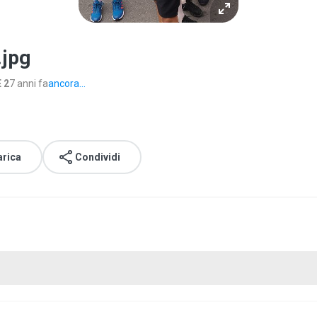
.jpg
 2
7 anni fa
ancora...
arica
Condividi