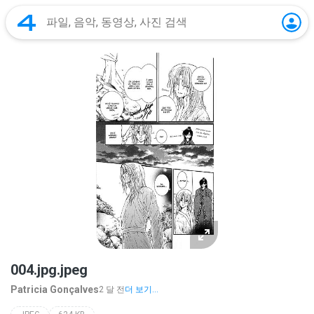
004.jpg.jpeg
Patricia Gonçalves
2 달 전
더 보기...