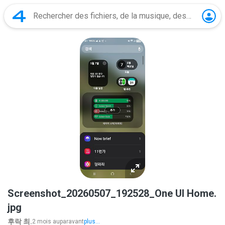
Screenshot_20260507_192528_One UI Home.
jpg
후락 최.
2 mois auparavant
plus...