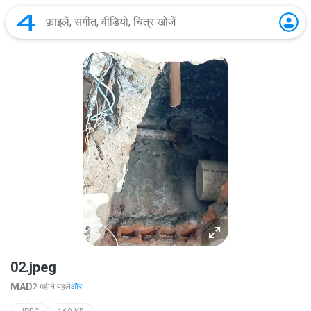
02.jpeg
MAD
2 महीने पहले
और...