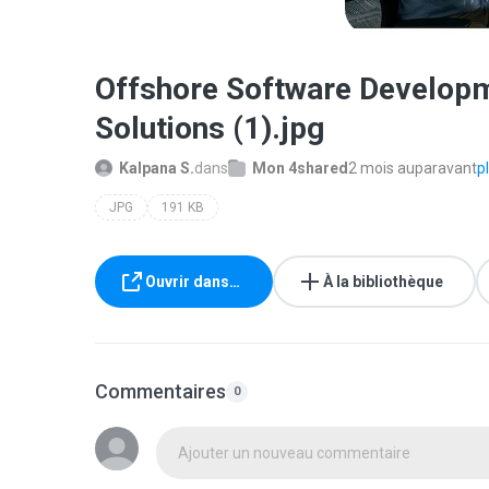
Offshore Software Developme
Solutions (1).jpg
Kalpana S.
dans
Mon 4shared
2 mois auparavant
pl
JPG
191 KB
Ouvrir dans…
À la bibliothèque
Commentaires
0
Ajouter un nouveau commentaire