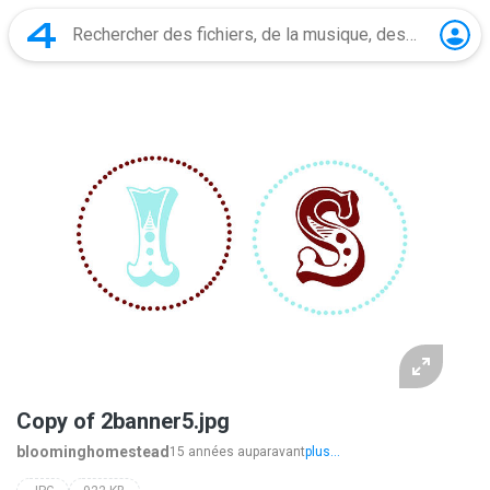
Copy of 2banner5.jpg
bloominghomestead
15 années auparavant
plus...