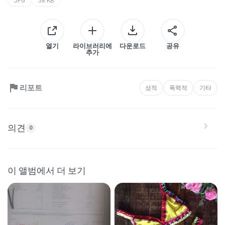
JPG
58 KB
열기
라이브러리에
다운로드
공유
추가
리포트
성적
폭력적
기타
의견
0
이 앨범에서 더 보기