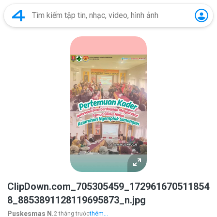
ClipDown.com_705305459_172961670511854
8_8853891128119695873_n.jpg
Puskesmas N.
2 tháng trước
thêm...