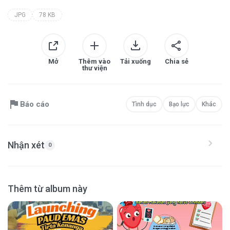
JPG
78 KB
Mở
Thêm vào
Tải xuống
Chia sẻ
thư viện
Báo cáo
Tình dục
Bạo lực
Khác
Nhận xét
0
Thêm từ album này