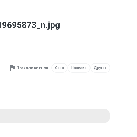
9695873_n.jpg
Пожаловаться
Секс
Насилие
Другое