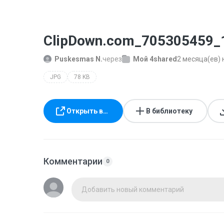
ClipDown.com_705305459_
Puskesmas N.
через
Мой 4shared
2 месяца(ев) 
JPG
78 KB
Открыть в…
В библиотеку
Комментарии
0
Добавить новый комментарий