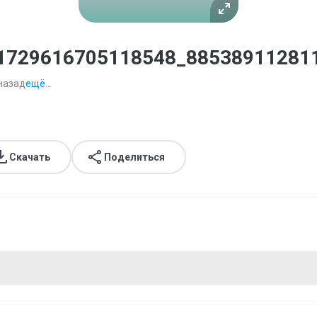
1729616705118548_885389112811
назад
ещё...
Скачать
Поделиться