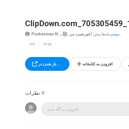
ClipDown.com_705305459_
بیشتر...
2 ماه‌ها پیش
فورشیرد من
در
Puskesmas N.
JPG
78 KB
افزودن به کتابخانه
باز شدن در ...
نظرات
0
افزودن دیدگاه جدید