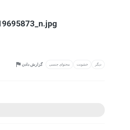
9695873_n.jpg
گزارش دادن
دیگر
خشونت
محتوای جنسی