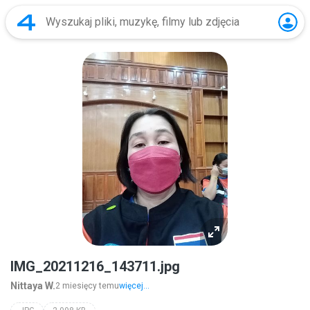
IMG_20211216_143711.jpg
Nittaya W.
2 miesięcy temu
więcej...