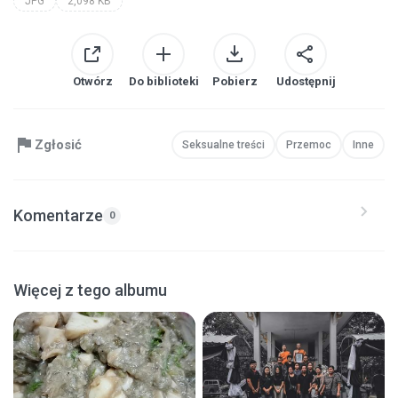
JPG
2,098 KB
Otwórz
Do biblioteki
Pobierz
Udostępnij
Zgłosić
Seksualne treści
Przemoc
Inne
Komentarze
0
Więcej z tego albumu