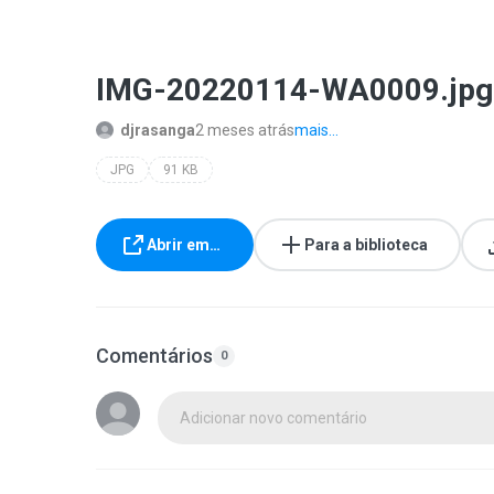
IMG-20220114-WA0009.jpg
djrasanga
2 meses atrás
mais...
JPG
91 KB
Abrir em…
Para a biblioteca
Comentários
0
Adicionar novo comentário