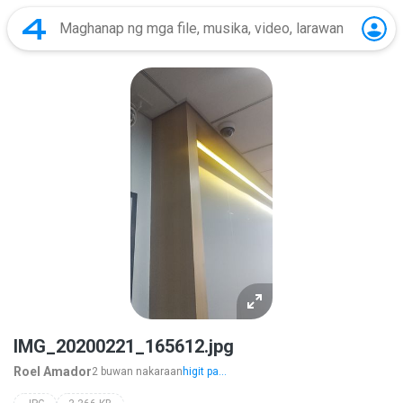
IMG_20200221_165612.jpg
Roel Amador
2 buwan nakaraan
higit pa...