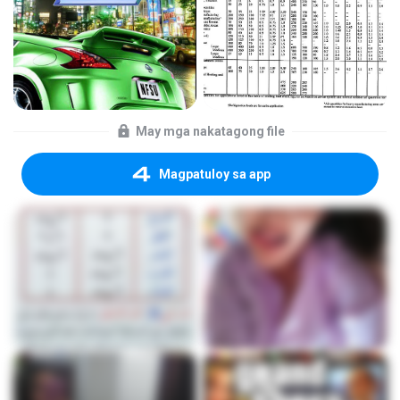
May mga nakatagong file
Magpatuloy sa app