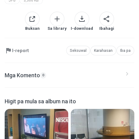
JPG
3,366 KB
Buksan
Sa library
I-download
Ibahagi
I-report
Seksuwal
Karahasan
Iba pa
Mga Komento
0
Higit pa mula sa album na ito