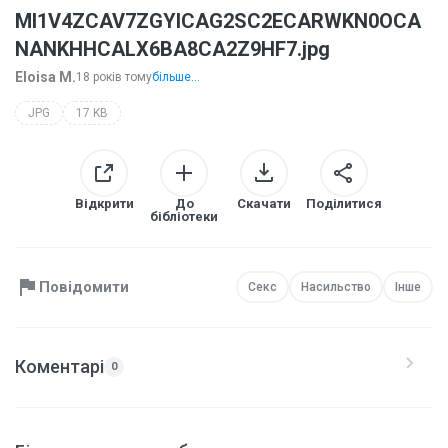
MI1V4ZCAV7ZGYICAG2SC2ECARWKN0OCA
NANKHHCALX6BA8CA2Z9HF7.jpg
Eloisa M.
18 років тому
більше...
JPG
17 KB
Відкрити
До
Скачати
Поділитися
бібліотеки
Повідомити
Секс
Насильство
Інше
Коментарі
0