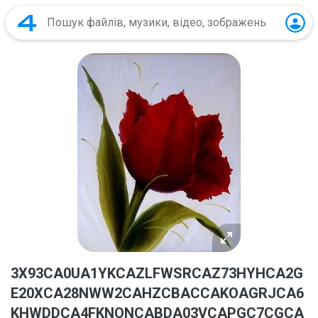
3X93CA0UA1YKCAZLFWSRCAZ73HYHCA2G
E20XCA28NWW2CAHZCBACCAKOAGRJCA6
KHWDDCA4FKNONCABDA03VCAPGC7CGCA