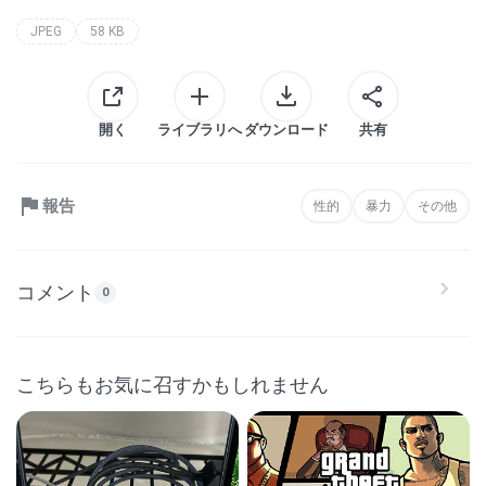
JPEG
58 KB
開く
ライブラリへ
ダウンロード
共有
報告
性的
暴力
その他
コメント
0
こちらもお気に召すかもしれません