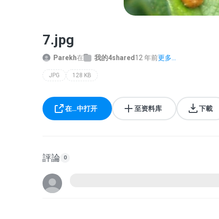
7.jpg
Parekh
在
我的4shared
12 年前
更多...
JPG
128 KB
在…中打开
至资料库
下載
評論
0