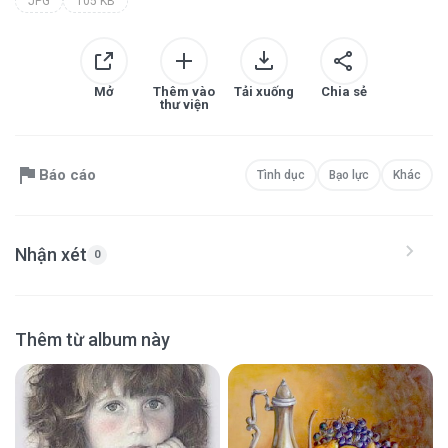
JPG
105 KB
Mở
Thêm vào
Tải xuống
Chia sẻ
thư viện
Báo cáo
Tình dục
Bạo lực
Khác
Nhận xét
0
Thêm từ album này