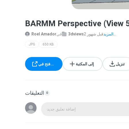
BARMM Perspective (View 5
المزيد...
2 قبل شهور
3dviews
في
Roel Amador
JPG
650 KB
تنزيل
إلى المكتبة
فتح في...
التعليقات
0
إضافة تعليق جديد