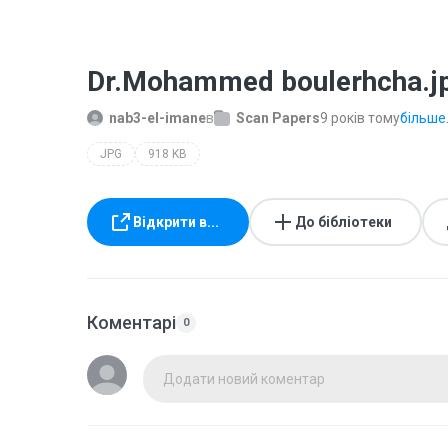
Dr.Mohammed boulerhcha.j
nab3-el-imane
в
Scan Papers
9 років тому
більше.
JPG
918 KB
Відкрити в...
До бібліотеки
Коментарі
0
Додати новий коментар