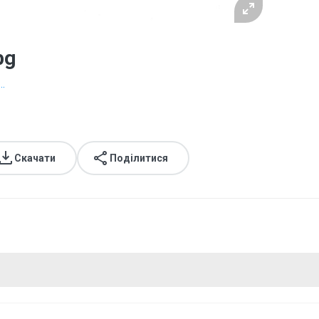
pg
..
Скачати
Поділитися