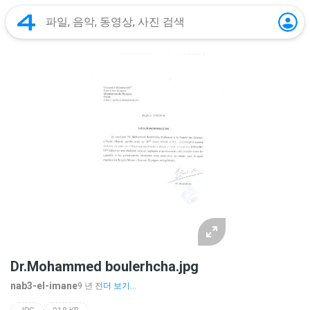
Dr.Mohammed boulerhcha.jpg
nab3-el-imane
9 년 전
더 보기...