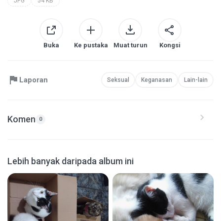
JPG
54 KB
Buka
Ke pustaka
Muat turun
Kongsi
Laporan
Seksual
Keganasan
Lain-lain
Komen
0
Lebih banyak daripada album ini