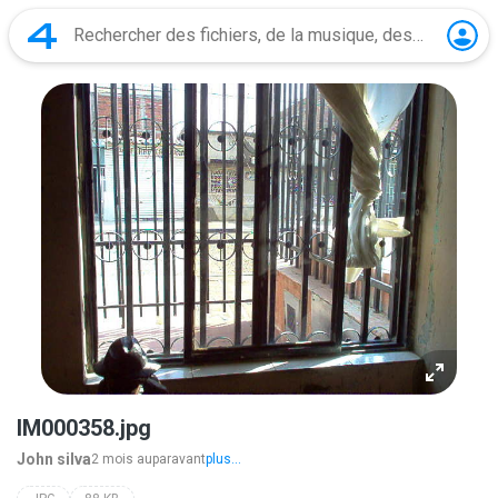
IM000358.jpg
John silva
2 mois auparavant
plus...