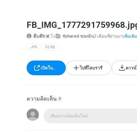
FB_IMG_1777291759968.jp
ສົມສັກ ສ.
ใน
4shared ของฉัน
2 เดือนที่ผ่านมา
เพิ่มเติม.
JPG
92 KB
เปิดใน...
ไปที่ไลบรารี
ดาวน
ความคิดเห็น
0
เพิ่มความคิดเห็นใหม่