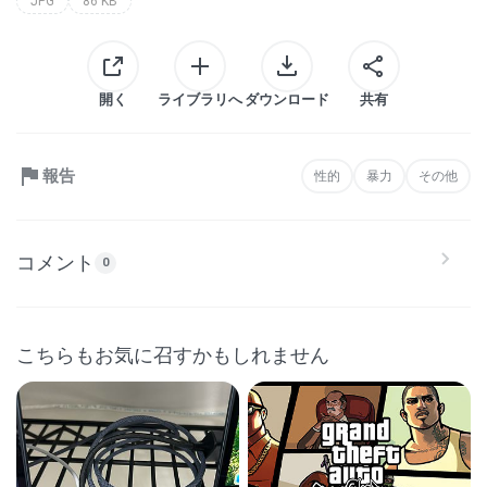
JPG
86 KB
開く
ライブラリへ
ダウンロード
共有
報告
性的
暴力
その他
コメント
0
こちらもお気に召すかもしれません