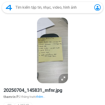
20250704_145831_mfnr.jpg
thamrin P.
2 tháng trước
thêm...