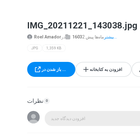
IMG_20211221_143038.jpg
بیشتر...
2 ماه‌ها پیش
1603
در
Roel Amador
JPG
1,359 KB
افزودن به کتابخانه
باز شدن در ...
نظرات
0
افزودن دیدگاه جدید