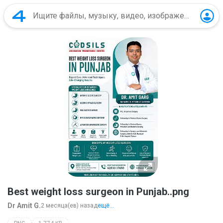
Best weight loss surgeon in Punjab..png
Dr Amit G.
2 месяца(ев) назад
ещё...