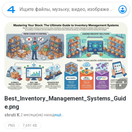
Best_Inventory_Management_Systems_Guid
e.png
shruti K.
2 месяца(ев) назад
ещё...
PNG
7,691 KB