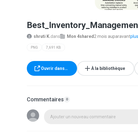
Best_Inventory_Managemen
shruti K.
dans
Mon 4shared
2 mois auparavant
plus.
PNG
7,691 KB
Ouvrir dans…
À la bibliothèque
Commentaires
0
Ajouter un nouveau commentaire