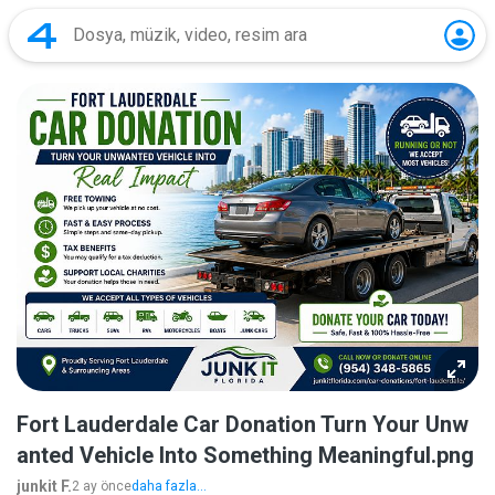
Fort Lauderdale Car Donation Turn Your Unw
anted Vehicle Into Something Meaningful.png
junkit F.
2 ay önce
daha fazla...