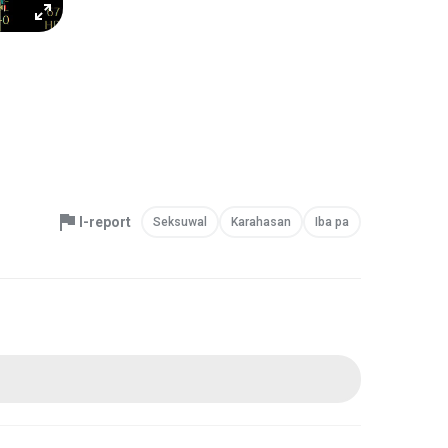
I-report
Seksuwal
Karahasan
Iba pa