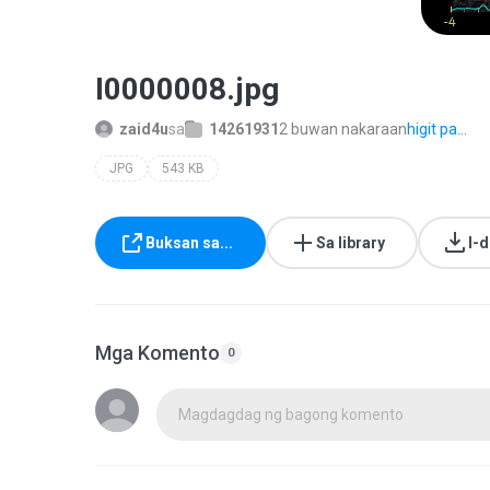
I0000008.jpg
zaid4u
sa
14261931
2 buwan nakaraan
higit pa...
JPG
543 KB
Buksan sa...
Sa library
I-
Mga Komento
0
Magdagdag ng bagong komento