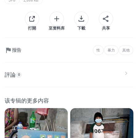
JPG
2,668 KB
打開
至资料库
下載
共享
报告
性
暴力
其他
評論
0
该专辑的更多内容