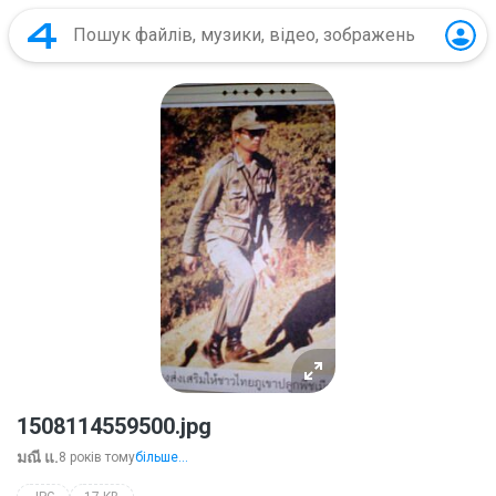
1508114559500.jpg
มณี แ.
8 років тому
більше...