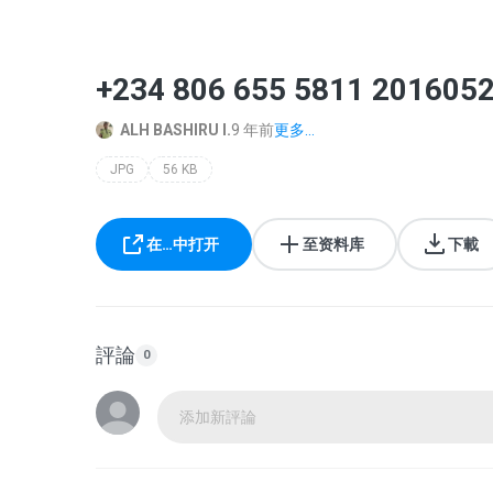
‪+234 806 655 5811‬ 201605
ALH BASHIRU I.
9 年前
更多...
JPG
56 KB
在…中打开
至资料库
下載
評論
0
添加新評論