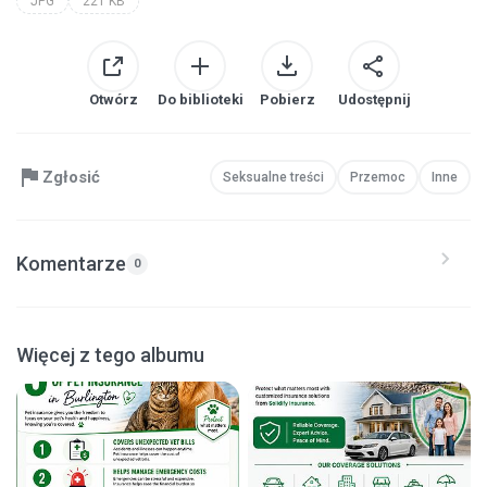
JPG
221 KB
Otwórz
Do biblioteki
Pobierz
Udostępnij
Zgłosić
Seksualne treści
Przemoc
Inne
Komentarze
0
Więcej z tego albumu