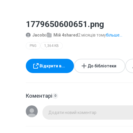
1779650600651.png
Jacob
в
Мій 4shared
2 місяців тому
більше...
PNG
1,364 KB
Відкрити в...
До бібліотеки
Коментарі
0
Додати новий коментар