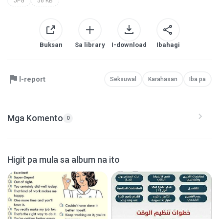
JPG
56 KB
Buksan
Sa library
I-download
Ibahagi
I-report
Seksuwal
Karahasan
Iba pa
Mga Komento
0
Higit pa mula sa album na ito