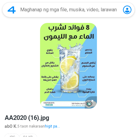
AA2020 (16).jpg
abO K.
5 taon nakaraan
higit pa...