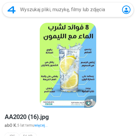
AA2020 (16).jpg
abO K.
5 lat temu
więcej...