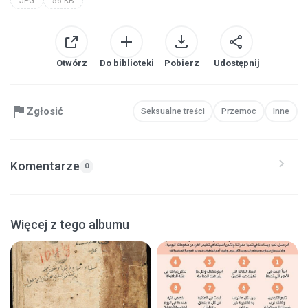
JPG
56 KB
Otwórz
Do biblioteki
Pobierz
Udostępnij
Zgłosić
Seksualne treści
Przemoc
Inne
Komentarze
0
Więcej z tego albumu