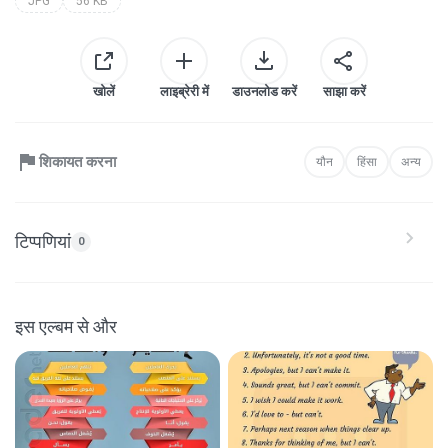
JPG
56 KB
खोलें
लाइब्रेरी में
डाउनलोड करें
साझा करें
शिकायत करना
यौन
हिंसा
अन्य
टिप्पणियां
0
इस एल्बम से और