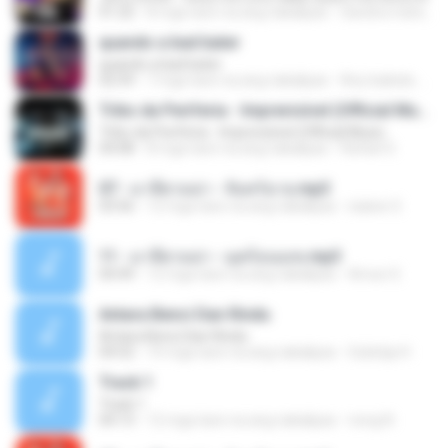
01:22
8 mga taon na ang nakalipas
Sandra mara A.
quando a bad bater
quando a bad bater
02:59
7 mga taon na ang nakalipas
Any Isabela Néri Castilho
Tribo da Periferia - Imprevisível (Official Music
Tribo da Periferia - Imprevisível (Official Music
04:08
8 mga taon na ang nakalipas
Rafael S.
07 - มาลีฮวนน่า - จันทร์ฉาย.mp3
03:56
12 mga taon na ang nakalipas
siaiew S.
11 - มาลีฮวนน่า - มุดก้อนเมฆ.mp3
04:49
12 mga taon na ang nakalipas
Arnun S.
Antara Benci Dan Rindu
Antara Benci Dan Rindu
04:52
10 mga taon na ang nakalipas
Sulistija H.
Track 1
Track 1
04:13
12 mga taon na ang nakalipas
nong N.