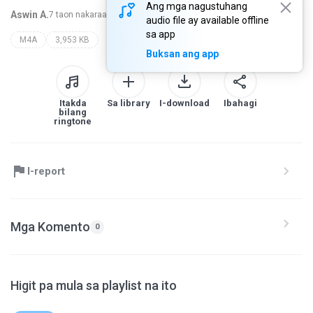
Ang mga nagustuhang
Aswin A.
7 taon nakaraan
higit pa...
audio file ay available offline
sa app
M4A
3,953 KB
Buksan ang app
Itakda
Sa library
I-download
Ibahagi
bilang
ringtone
I-report
Mga Komento
0
Higit pa mula sa playlist na ito