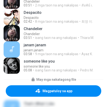
Chandelier
03:51
2 mga taon na ang nakalipas
สัมพัน์ เ.
Despacito
Despacito
02:42
8 mga taon na ang nakalipas
희영 이.
Chandelier
Chandelier
03:51
isang taon na ang nakalipas
Thiara M.
janam janam
janam janam
03:58
9 mga taon na ang nakalipas
Ayaz K.
someone like you
someone like you
05:08
isang taon na ang nakalipas
Pedro M.
May mga nakatagong file
Magpatuloy sa app
That's What I Like