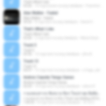
That's What I Like
03:26
10 mga buwan na ang nakalipas
Francinete N.
Alan Walker - Faded
Alan Walker - Faded
03:32
8 mga taon na ang nakalipas
Daniel G.
That's What I Like
That's What I Like
03:26
2 mga taon na ang nakalipas
Maria Eduarda Neves Gomes
Track 5
Track 5
05:36
12 mga taon na ang nakalipas
ji5ra A.
Track 13
Track 13
03:57
15 mga taon na ang nakalipas
s.fraga_adriana
Andres Cepeda Tengo Ganas
Andres Cepeda Tengo Ganas
02:29
10 mga taon na ang nakalipas
wilson R.
รวมเพลงสากล ฟังสบาย ชิลๆ ใหม่ล่าสุด ฮิตติดหู 2016-2017
รวมเพลงสากล ฟังสบาย ชิลๆ ใหม่ล่าสุด ฮิตติดหู 2016-2017
1:00:33
8 mga taon na ang nakalipas
ฟ้าใส ค.