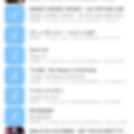
04:05
8 mga taon na ang nakalipas
Lichapl
MONEY, MONEY, MONEY - AO VIVO EM CABO FRIO
MONEY, MONEY, MONEY - AO VIVO EM CABO FRIO
03:46
15 mga taon na ang nakalipas
Carlos C.
14 - มาลีฮวนน่า - รอยทาง.mp3
04:02
12 mga taon na ang nakalipas
Arnun S.
Sara-me
Sara-me
10:39
16 mga taon na ang nakalipas
igrejametodistawesleyanajf_min.louvor
To Mal - Rio Negro e Solimões
To Mal - Rio Negro e Solimões
03:25
12 mga taon na ang nakalipas
Fernanda R.
รักเต็มๆเจ็บเต็มๆ
รักเต็มๆเจ็บเต็มๆ
03:51
13 mga taon na ang nakalipas
teyza52_
ÊËÒÂÊØÃÒ
ÊËÒÂÊØÃÒ
02:43
12 mga taon na ang nakalipas
natee_mew
BAILE DA COLÔMBIA - MC YSA EO BRUTTO - SHEVCHENKO