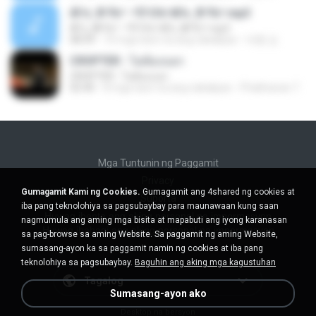
ÀÎ¹ü ¸®¹Í½º -ºÕ¹Ù½ºÆ½ ¸®¹Í½º.mp3
ÀÎ¹ü ¸®¹Í½º -ºÕ¹Ù½ºÆ½ ¸®¹Í½º.mp3
08:39
10 mga taon na ang nakalipas
대형 김.
CROPTER - ไม่ต้องบอก
CROPTER - ไม่ต้องบอก
02:40
8 mga taon na ang nakalipas
Phakhanan T.
Mga Tuntunin ng Paggamit
Privacy
Gumagamit Kami ng Cookies.
Gumagamit ang 4shared ng cookies at
Suporta
iba pang teknolohiya sa pagsubaybay para maunawaan kung saan
Huwag ibenta ang aking personal na impormasyon
nagmumula ang aming mga bisita at mapabuti ang iyong karanasan
Huwag ibahagi ang aking personal na impormasyon
sa pag-browse sa aming Website. Sa paggamit ng aming Website,
sumasang-ayon ka sa paggamit namin ng cookies at iba pang
teknolohiya sa pagsubaybay.
Baguhin ang aking mga kagustuhan
Tagalog
Sumasang-ayon ako
Desktop na bersyon