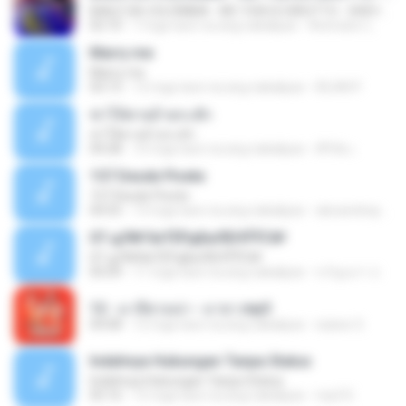
BAILE DA COLÔMBIA - MC YSA EO BRUTTO - SHEVCHENKO
02:10
7 mga taon na ang nakalipas
Animator L.
Marry me
Marry me
03:13
12 mga taon na ang nakalipas
IDLAN P.
ฆ่าให้ตายอ้ายกะฮัก
ฆ่าให้ตายอ้ายกะฮัก
04:28
10 mga taon na ang nakalipas
ศิริชัย เ.
157 Desde Pivete
157 Desde Pivete
04:55
13 mga taon na ang nakalipas
alexandreperuibe
07-дЛ№ЗиТЁРдБиЛЕНЎЎС№
07-дЛ№ЗиТЁРдБиЛЕНЎЎС№
05:09
11 mga taon na ang nakalipas
ขวัญนภา ป.
12 - มาลีฮวนน่า - มายา.mp3
04:08
12 mga taon na ang nakalipas
siaiew S.
Indahnya Hubungan Tanpa Status
Indahnya Hubungan Tanpa Status
05:16
15 mga taon na ang nakalipas
mp3 D.