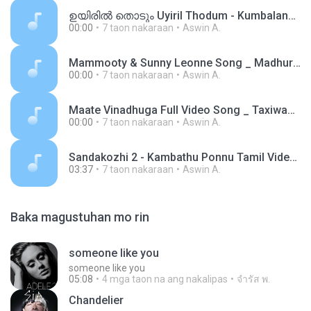
ഉയിരിൽ തൊടും Uyiril Thodum - Kumbalangi Nights Official Video Song _ Sooraj Santhosh _ Anne Amie.m4a
00:00
7 taon nakaraan
Aswin A.
Mammooty & Sunny Leonne Song _ Madhura Raja _ Moha Munthiri.m4a
00:00
7 taon nakaraan
Aswin A.
Maate Vinadhuga Full Video Song _ Taxiwaala Video Songs _ Vijay Deverakonda, Priyanka Jawalkar.m4a
00:00
7 taon nakaraan
Aswin A.
Sandakozhi 2 - Kambathu Ponnu Tamil Video _ Vishal _ Yuvanshankar Raja.m4a
03:37
7 taon nakaraan
Aswin A.
Baka magustuhan mo rin
someone like you
someone like you
05:08
4 mga taon na ang nakalipas
จํารัส พ.
Chandelier