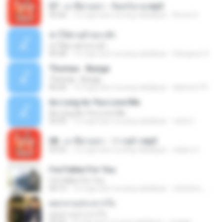
07 - มาลีฮวนน่า - จันทร์ฉาย.mp3
03:56
12 mga taon na ang nakalipas
Arnun S.
ฆ่าให้ตายอ้ายกะฮัก
ฆ่าให้ตายอ้ายกะฮัก
04:28
12 mga taon na ang nakalipas
Saingeun H.
Thomas - Bunga
Thomas - Bunga
06:26
14 mga taon na ang nakalipas
aliantoni79
As Long As You Love Me
As Long As You Love Me
03:35
12 mga taon na ang nakalipas
carla C.
08 - มาลีฮวนน่า - ว่าวจุฬา.mp3
03:55
12 mga taon na ang nakalipas
siaiew S.
I've Fallen For You
I've Fallen For You
04:15
16 mga taon na ang nakalipas
celestine_milby08
ดอกจานประหารใจ
ดอกจานประหารใจ