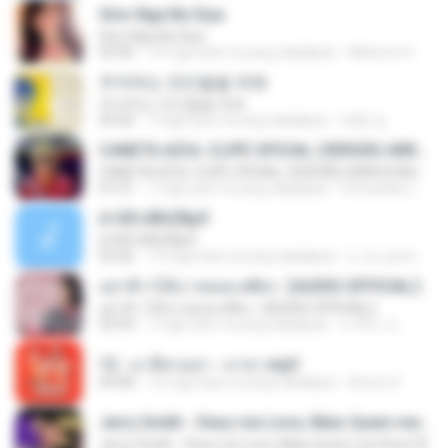
Sino Nga Ba Siya
Sino Nga Ba Siya
03:46
14 mga taon na ang nakalipas
Marione S.
주저하는 연인들을 위해
주저하는 연인들을 위해
04:26
7 mga taon na ang nakalipas
태훈 김.
CANETA AZUL CLIPE OFICIAL (VERSÃO ARROCHA)
CANETA AZUL CLIPE OFICIAL (VERSÃO ARROCHA)
01:01
7 mga taon na ang nakalipas
Fernanda Lima de Lima
¤¹ÁÕ»ÃÐÇÑµÔ
¤¹ÁÕ»ÃÐÇÑµÔ
03:26
15 mga taon na ang nakalipas
n_oi_pooh
อย่าฟ้าวได้บ่ | พลอย ศศิธร【AUDIO OFFICIAL】
อย่าฟ้าวได้บ่ | พลอย ศศิธร【AUDIO OFFICIAL】
03:54
7 mga taon na ang nakalipas
มาลีนา ฮ.
12 - มาลีฮวนน่า - มายา.mp3
04:08
12 mga taon na ang nakalipas
Arnun S.
Jerry Smith - Deus me Livre, Mais Quem me Dera [ Á
Jerry Smith - Deus me Livre, Mais Quem me Dera [ Á