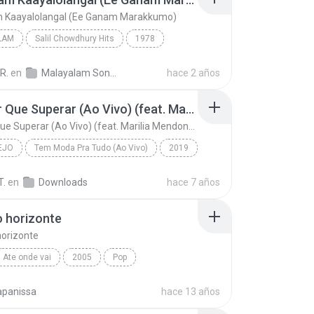
m Kaayalolangal (Ee Ganam Marakkumo)
LAM
Salil Chowdhury Hits
1978
am
Kalakalam Kaayalolangal (Ee Ganam Marakkumo)
R.
en
Malayalam Songs High Quality wave
hace 2 años
udas
Vou Ter Que Superar (Ao Vivo) (feat. Marilia Mendonça)
Vou Ter Que Superar (Ao Vivo) (feat. Marilia Mendonça)
EJO
Tem Moda Pra Tudo (Ao Vivo)
2019
o
Vou Ter Que Superar (Ao Vivo) (feat. Marilia Mendo...
T.
en
Downloads
hace 7 años
 & Kauan
 horizonte
orizonte
Ate onde vai
2005
Pop
horizonte
Jota Quest
apanissa
hace 13 años