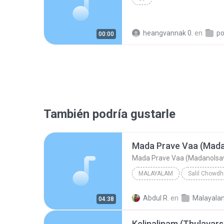
heangvannak 0.
en
p
00:00
También podría gustarle
Mada Prave Vaa (Mad
Mada Prave Vaa (Madanols
MALAYALAM
Salil Chowdh
Malayalam
K J Yesudas
Abdul R.
en
04:38
Mada Prave Vaa (Mad
Kelinalinam (Thulavar