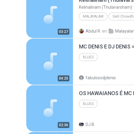
Kelinalinam (Thulavarsham)
MALAYALAM
Salil Chowdh
Malayalam
K J Yesudas
Abdul R.
en
03:27
Kelinalinam (Thulavarsham)
BLUES
fabulosodjdenis
04:20
BLUES
DJ B.
02:36