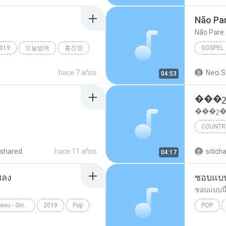
Não Pa
Não Pare
019
오늘밤에
홍진영
GOSPEL
Gospel
hace 7 años
Neci S
04:53
���շ
���շ�
COUNTR
�ح�
shared
hace 11 años
sitich
04:17
พลง
ชอบแบบ
ชอบแบบนี
เมาทุกขวดเจ็บปวดทุกเพลง - Single
2019
Pop
POP
ดูโอเมย์
ชอบแบบนี