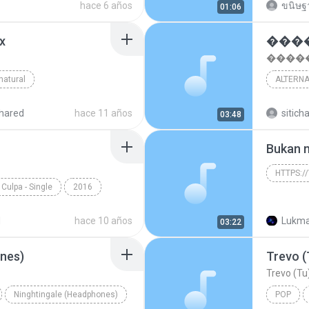
hace 6 años
ขนิษฐา
01:06
x
�����
natural
ALTERNA
ateus Matusoka
hared
hace 11 años
sitich
03:48
Bukan 
Culpa - Single
2016
o
De Quem é a Culpa
d
hace 10 años
Lukma
03:22
nes)
Trevo (
Trevo (Tu)
Ninghtingale (Headphones)
POP