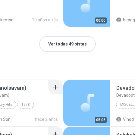
okemon
10 años atrás
heang
00:00
Ver todas 49 pistas
anolsavam)
Devado
avam)
Devadoot
ury Hits
1978
MISCEL
Miscell
Malayalam Songs High Quality wave
hace 2 años
Vinod 
05:06
anolsavam)
sham)