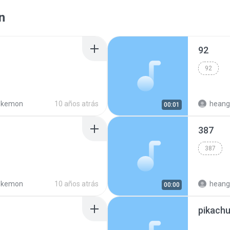
n
92
92
okemon
10 años atrás
heang
00:01
387
387
okemon
10 años atrás
heang
00:00
pikach