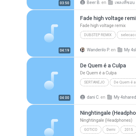
Beer B.
en
เพลงที่ชอบ
03:50
Fade high voltage remi
Fade high voltage remix
DUBSTEP REMIX
selecao 
Fade high voltage remix
M
Wanderilo P.
en
My 4s
04:19
dubstep remix
De Quem é a Culpa
De Quem é a Culpa
SERTANEJO
De Quem é a 
Sertanejo
Cristiano Araúj
dani C.
en
My 4share
04:00
Ninghtingale (Headpho
Ninghtingale (Headphones)
GOTICO
Demi
2015