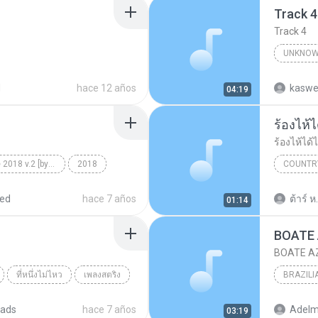
Track 4
Track 4
UNKNOW
Unknown 
d
hace 12 años
kaswe
04:19
ร้องไห้
ร้องไห้ได้
MiXoUnD Pagode 2018 v.2 [by DJ PhaRRá]
2018
COUNTR
e Graça
แซ็ค ชุม
red
hace 7 años
ต้าร์ ห.
01:14
BOATE
BOATE A
ที่หนึ่งไม่ไหว
เพลงสตริง
BRAZILI
JOAQUI
ads
hace 7 años
03:19