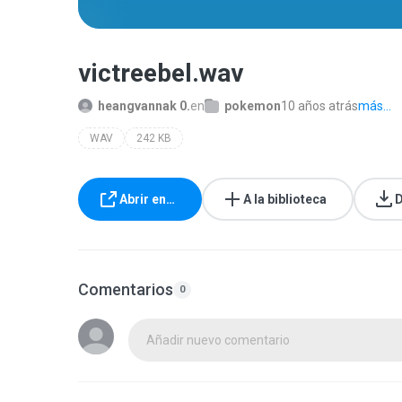
victreebel.wav
heangvannak 0.
en
pokemon
10 años atrás
más...
WAV
242 KB
Abrir en…
A la biblioteca
D
Comentarios
0
Añadir nuevo comentario