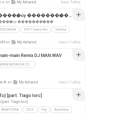
 จ.
en
My 4shared
hace 7 años
�������ѡ�ѹ �������ѡ���
��ѡ�ѹ �������ѡ���
TIVE MUSIK
GTH 7 Years Hitz
Diverse
�������ѡ�ѹ �������ѡ���
Alternative Musik
ai49
en
My 4shared
hace 11 años
main-main Remix DJ MAN.WAV
HTTPS://WWW.FACEBOOK.COM/CTOS0107
https://www.facebook.com/CTos0107
n A.
en
My 4shared
https://www.facebook.com/CTos0107
hace 11 años
Tu) [part. Tiago Iorc]
 [part. Tiago Iorc]
ANAVITÓRIA
2016
Pop
Anavitória