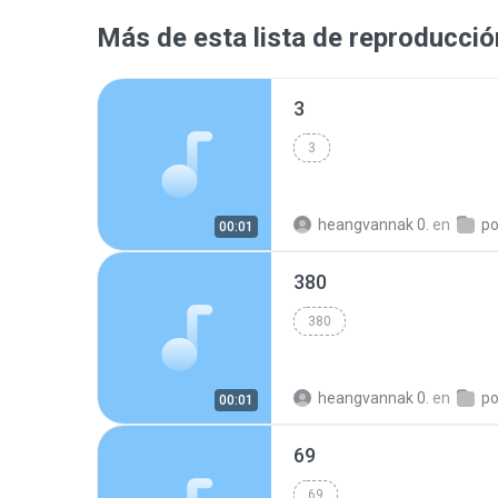
Más de esta lista de reproducció
3
3
heangvannak 0.
en
p
00:01
380
380
heangvannak 0.
en
p
00:01
69
69