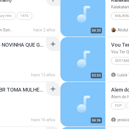
Kalakala
ury Hits
1976
MALAYA
Malayal
Malayalam Songs High Quality wave
hace 2 años
Abdul 
04:33
K J Yes
MC DENIS E DJ DENIS = NOVINHA QUE GOSTA DE DANÇAR.wav MUSIC MP3.mp3
SERTAN
Sertanej
hace 13 años
Luiza 
03:03
Matheus
OS HAWAIANOS É MC BR TOMA MULHER DJ BEL E YURI MIX 2010.wav 2.mp3
Alem do
Alem do h
POP
Alem do 
hace 16 años
jessic
04:36