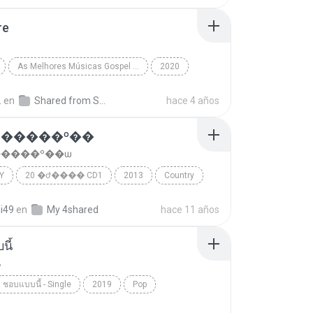
re
As Melhores Músicas Gospel 2020
2020
Midian Lima
Não Pare
.
en
Shared from SM-J700H
hace 4 años
�����º��ѡ
����º��ѡ
Y
20 �ժ���� CD1
2013
Country
� ���ͧ����
���շ�����º��ѡ
ai49
en
My 4shared
hace 11 años
นี้
้
ชอบแบบนี้ - Single
2019
Pop
้
หนามเตย สะแบงบิน