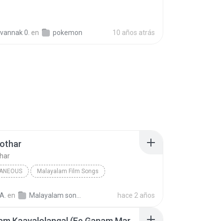
vannak 0.
en
pokemon
10 años atrás
othar
har
LANEOUS
Malayalam Film Songs
aneous
Lathika & K. J. Yesudas
Devadoothar
A.
en
Malayalam songs
hace 2 años
Kalakalam Kaayalolangal (Ee Ganam Marakkumo)