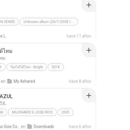
N GENRE
Unknown album (26/7/2558 11:17:12)
artist
Track 4
Unknown genre
e L.
hace 11 años
ได้ไหม
ไหม
Y
ร้องไห้ได้ไหม - Single
2018
แพ
Country
ร้องไห้ได้ไหม
en
My 4shared
hace 8 años
 AZUL
ZUL
AN
MILIONARIO E JOSE RICO
2005
M E MANOEL
Brazilian
BOATE AZUL
Adelmo Gois Costa A.
en
Downloads
hace 6 años