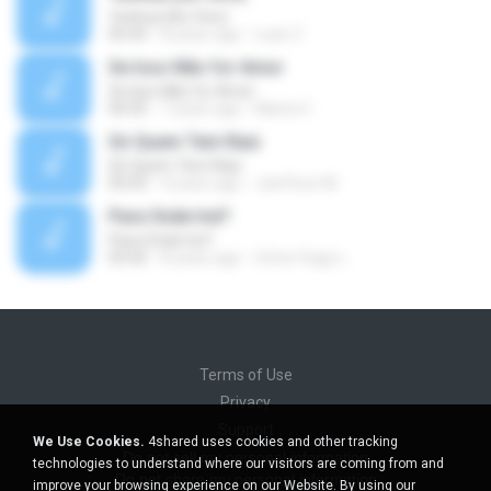
Yeshua (Ao Vivo)
05:43
8 years ago
Luan Z.
Se Isso Não for Amor
Se Isso Não for Amor
04:35
7 years ago
Marta V.
Só Quem Tem Raiz
Só Quem Tem Raiz
05:03
4 years ago
Jeeffson M.
Para Onde Irei?
Para Onde Irei?
03:42
8 years ago
Victor Hugo L.
Terms of Use
Privacy
Support
We Use Cookies.
4shared uses cookies and other tracking
Do not sell my personal information
technologies to understand where our visitors are coming from and
Do not share my personal information
improve your browsing experience on our Website. By using our