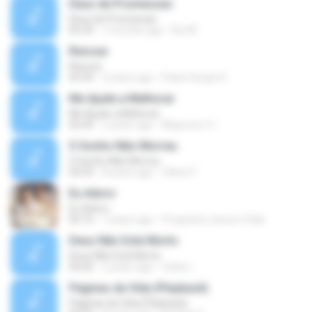
Deus de Promessas
Deus de Promessas
05:39
7 months ago
Rui M.
Rescue
Rescue
03:35
6 years ago
Paulo Sergio D.
Me Ajude a Melhorar
Me Ajude a Melhorar
02:49
2 years ago
Mayconvr O.
O Sonho Não Morreu
O Sonho Não Morreu
04:59
8 years ago
Cilene F.
Eu Adoro
Eu Adoro
05:16
7 years ago
Programa Jesus é Vida
Deus Não Está Morto
Deus Não Está Morto
04:20
2 years ago
Carla L.
Páginas da Vida (Playback)
Páginas da Vida (Playback)