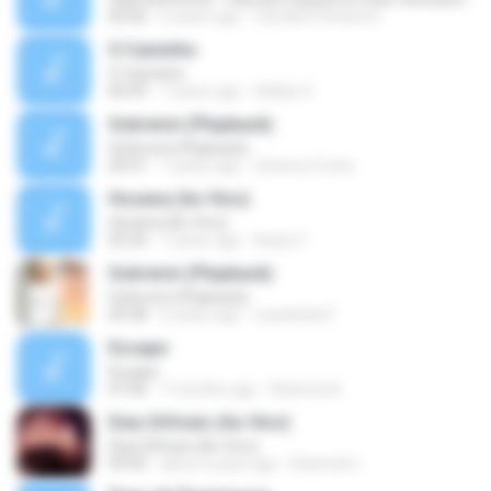
04:56
6 years ago
Caroline Pereira D.
O Caminho
O Caminho
06:09
7 years ago
Adilan S.
Sobrevivi (Playback)
Sobrevivi (Playback)
04:41
7 years ago
Gessica Costa
Hosana (Ao Vivo)
Hosana (Ao Vivo)
05:26
7 years ago
Keyla C.
Sobrevivi (Playback)
Sobrevivi (Playback)
04:38
6 years ago
Laudicelia F.
Escape
Escape
07:06
7 months ago
Roberta N.
Dias Difíceis (Ao Vivo)
Dias Difíceis (Ao Vivo)
09:45
about a year ago
Deborah L.