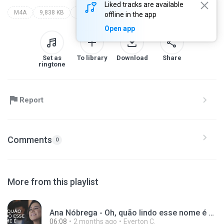
Liked tracks are available
M4A
9,838 KB
casa worship
a casa é sua - single
offline in the app
Open app
Set as
To library
Download
Share
ringtone
Report
Comments
0
More from this playlist
Ana Nóbrega - Oh, quão lindo esse nome é (What a
06:08
2 months ago
Everton C.