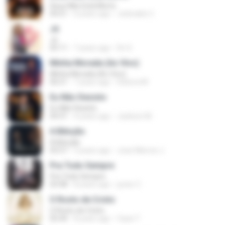
Deus Não Está Morto
04:21
6 years ago
Jedivaldo C.
Jó
Jó
05:11
7 years ago
Dri S.
Minha Morada (Ao Vivo)
Minha Morada (Ao Vivo)
06:51
7 years ago
Debora M.
Eu Não Desisto
Eu Não Desisto
04:31
4 years ago
Jackson M.
A Bênção
A Bênção
05:57
3 years ago
Joao Marcos J.
Pra Todo Sempre
Pra Todo Sempre
03:48
8 years ago
junior C.
O Rosto de Cristo
O Rosto de Cristo
05:44
8 years ago
Cassi T.