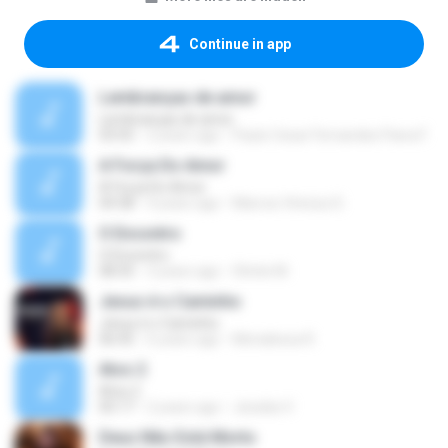
Continue in app
Lembranças de amor
Lembranças de amor
03:55
2 years ago
Paulo Cesar Fernandes Paiva F.
A Força Do Amor
A Força Do Amor
04:38
4 years ago
Marcos Vinicius D.
O Encontro
O Encontro
08:35
3 years ago
Shirlei M.
Jesus é o Caminho
Jesus é o Caminho
06:45
6 years ago
Monalessa R.
Atos 2
Atos 2
05:17
2 years ago
Jessika V.
Deus Não Está Morto