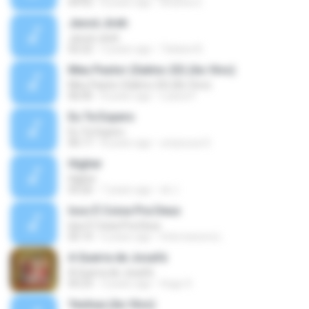
04:52
8 years ago
Andrea S.
Jeová Jireh
Jeová Jireh
02:22
3 years ago
Tatiane B.
Meu Pastor (Salmo 23) (Ao Vivo)
Meu Pastor (Salmo 23) (Ao Vivo)
06:00
8 years ago
Luana P.
Eu Te Espero
Eu Te Espero
06:17
8 years ago
umpouca S.
Higher
Higher
03:26
7 years ago
eli J.
Isso É Coisa Pra Deus
Isso É Coisa Pra Deus
05:14
6 years ago
Intercessora L.
A Guerra de Josafá
A Guerra de Josafá
05:23
3 years ago
Hugo S.
Yeshua (Ao Vivo)