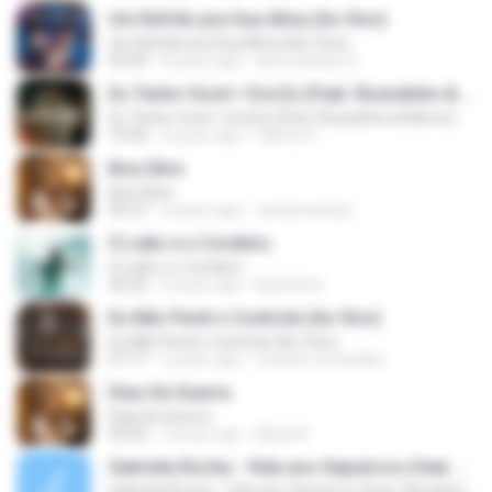
Um Refrão pra Sua Alma (Ao Vivo)
Um Refrão pra Sua Alma (Ao Vivo)
03:40
8 years ago
elma tatiane S.
Eu Tenho Você + Era Eu (Feat. Ricardinho & Mover)
Eu Tenho Você + Era Eu (Feat. Ricardinho & Mover)
10:40
4 years ago
Valeria C.
Boa Obra
Boa Obra
05:27
4 years ago
xandyvsantos
O Leão e o Cordeiro
O Leão e o Cordeiro
06:20
2 years ago
karla lima
Eu Não Perdi o Controle (Ao Vivo)
Eu Não Perdi o Controle (Ao Vivo)
07:17
5 years ago
meiane fernandes
Dias De Guerra
Dias De Guerra
05:05
2 years ago
Maria R.
Gabriela Rocha - Vida aos Sepulcros (feat. Elevation Worship)
Gabriela Rocha - Vida aos Sepulcros (feat. Elevation Worship)