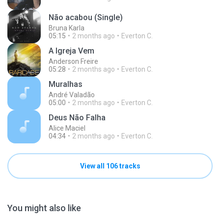
Não acabou (Single)
Bruna Karla
05:15
2 months ago
Everton C.
A Igreja Vem
Anderson Freire
05:28
2 months ago
Everton C.
Muralhas
André Valadão
05:00
2 months ago
Everton C.
Deus Não Falha
Alice Maciel
04:34
2 months ago
Everton C.
View all 106 tracks
You might also like