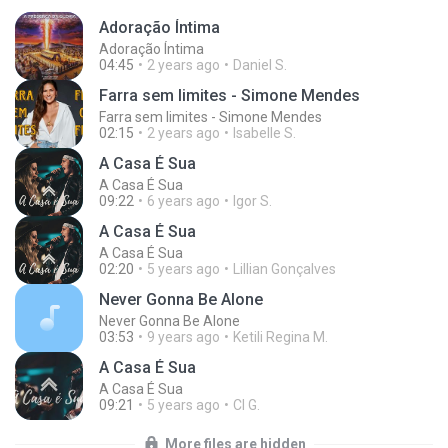
Adoração Íntima
Adoração Íntima
04:45
2 years ago
Daniel S.
Farra sem limites - Simone Mendes
Farra sem limites - Simone Mendes
02:15
2 years ago
Isabelle S.
A Casa É Sua
A Casa É Sua
09:22
6 years ago
Igor S.
A Casa É Sua
A Casa É Sua
02:20
5 years ago
Lillian Gonçalves
Never Gonna Be Alone
Never Gonna Be Alone
03:53
9 years ago
Ketili Regina M.
A Casa É Sua
A Casa É Sua
09:21
5 years ago
Cl G.
More files are hidden