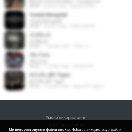
Memori Cinta Semalam - fenndyst.net
04:59
4 роки тому
Habsah Sudin
Tunduk Mengalah
Tunduk Mengalah
04:45
3 роки тому
Zulkernaim N.
เจ็บที่ต้องรู้
เจ็บที่ต้องรู้
05:03
11 років тому
นริศรา ส.
เชือกวิเศษ
เชือกวิเศษ
04:22
11 років тому
Sattawat P.
ฟังไม่ขึ้น (BY Tiger)
ฟังไม่ขึ้น (BY Tiger)
04:14
11 років тому
Music BY Tiger ส.
Умови використання
Конфіденційність
Ми використовуємо файли cookie.
4shared використовує файли