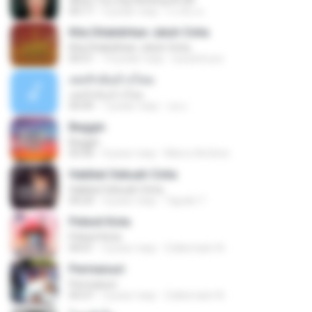
When You Say Nothing At All
04:17
5 років тому
เกวลิน ด.
Kita Ditakdirkan Jatuh Cinta
Kita Ditakdirkan Jatuh Cinta
04:51
14 років тому
izzuhimura
เคยรักฉันบ้างไหม
เคยรักฉันบ้างไหม
04:49
7 років тому
เธอ เ.
Beggin
Beggin
03:30
4 роки тому
Marco Antônio
Hakikat Sebuah Cinta
Hakikat Sebuah Cinta
04:24
3 роки тому
Tajudin T.
Pelesit Kota
Pelesit Kota
04:01
3 роки тому
Zulkernaim N.
Permaisuri
Permaisuri
04:37
3 роки тому
Zulkernaim N.