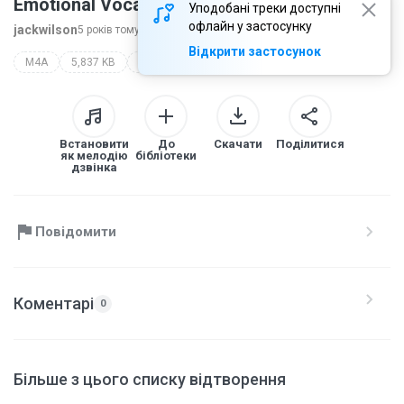
Emotional Vocal Rock)
Уподобані треки доступні
офлайн у застосунку
jackwilson
5 років тому
більше...
Відкрити застосунок
M4A
5,837 KB
extreme music - never surrender (epic emotional vocal rock)
Встановити
До
Скачати
Поділитися
як мелодію
бібліотеки
дзвінка
Повідомити
Коментарі
0
Більше з цього списку відтворення