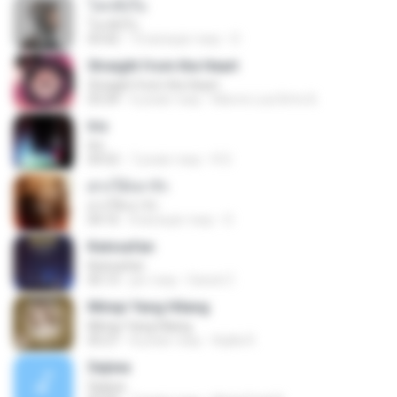
โลกทั้งใบ
โลกทั้งใบ
03:42
10 місяців тому
D
Straight from the Heart
Straight from the Heart
03:34
6 років тому
Marcio Luiz Brito B.
Iris
Iris
04:52
7 років тому
R D.
ฝากให้เขารัก
ฝากให้เขารัก
04:16
8 місяців тому
D
Keinsafan
Keinsafan
05:13
рік тому
Daniel Z.
Mimpi Yang Hilang
Mimpi Yang Hilang
05:27
8 років тому
Aqilla R.
Sejiwa
Sejiwa