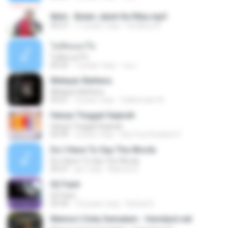
Iklim - Bulan Jatuh Ke Riba.mp3
04:27
11 років тому
Fardihus A.
ไม่คิดนอกใจ
ไม่คิดนอกใจ
04:25
7 років тому
เธอ เ.
Melayar Bahtera
Melayar Bahtera
05:01
3 роки тому
Zulkernaim N.
Hanya Tinggal Sejarah
Hanya Tinggal Sejarah
04:39
3 роки тому
Eka Yuni Rusliani 9.
Do I Have To Say The Words
Do I Have To Say The Words
04:37
рік тому
Manoel D.
02 Faint
02 Faint
03:44
10 років тому
Rafael D.
Memori Cinta Semalam - fenndyst.net