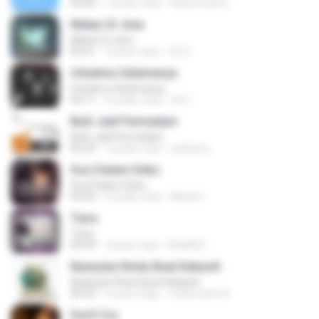
05:00
7 років тому
Muhd Fazli B.
Mekar Di Jiwa
Mekar Di Jiwa
05:01
3 роки тому
Siti Z.
Untukmu Selamanya
Untukmu Selamanya
04:11
5 років тому
Siti I.
Buih Jadi Permadani
Buih Jadi Permadani
05:20
7 років тому
zulstone
Suci Dalam Debu
Suci Dalam Debu
04:43
6 років тому
Minah L.
Tiara
Tiara
04:49
2 роки тому
MokKk E.
Nyanyian Rindu Buat Kekasih
Nyanyian Rindu Buat Kekasih
06:23
3 роки тому
Zulkernaim N.
Don't Cry