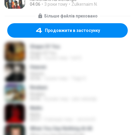
04:06
3 роки тому
Zulkernaim N.
Більше файлів приховано
Продовжити в застосунку
Shape Of You
Shape Of You
03:56
4 роки тому
Icel S.
Heaven
Heaven
03:56
3 роки тому
Tiago S.
Rindiani
Rindiani
04:40
8 років тому
joko rahardjo
Multo
Multo
03:57
5 місяців тому
Jerome B.
When You Say Nothing At All