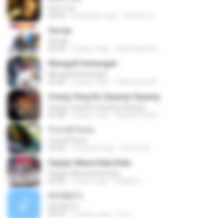
Don't Cry
04:44
8 місяців тому
Clerenir S.
Seroja
Seroja
04:26
3 роки тому
Zulkernaim N.
Mengulit Kenangan
Mengulit Kenangan
05:46
4 роки тому
Zulkernaim N.
Orang Yang Ku Sayang-Sayang
Orang Yang Ku Sayang-Sayang
05:08
4 роки тому
Habsah Sudin
รักคงยังไม่พอ
รักคงยังไม่พอ
03:56
12 років тому
Vincent R.
Sejujur Mana Kata Kata
Sejujur Mana Kata Kata
02:50
2 роки тому
MokKk E.
คิดได้ยังไง
คิดได้ยังไง
04:29
7 років тому
เธอ เ.